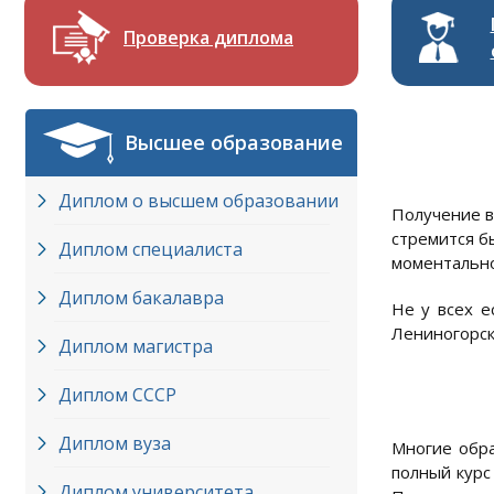
Проверка диплома
Высшее образование
Диплом о высшем образовании
Получение в
стремится б
Диплом специалиста
моментально
Диплом бакалавра
Не у всех е
Лениногорск
Диплом магистра
Диплом СССР
Диплом вуза
Многие обра
полный курс
Диплом университета