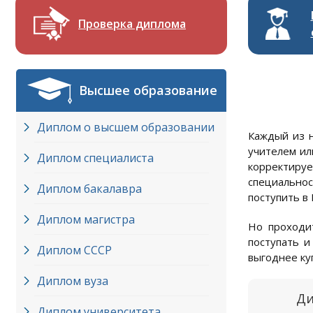
Проверка диплома
Высшее образование
Диплом о высшем образовании
Каждый из н
учителем ил
Диплом специалиста
корректируе
специальнос
Диплом бакалавра
поступить в 
Диплом магистра
Но проходит
поступать и
Диплом СССР
выгоднее ку
Диплом вуза
Ди
Диплом университета