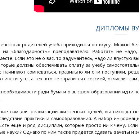
ДИПЛОМЫ ВУ
еченных родителей учеба приходится по вкусу. Можно безз
 на «благодарность» преподавателю. Работать не надо,
месте. Если это не о вас, то задумайтесь, надо ли впустую
оторые должны обеспечивать оплату за учебу самостоятельн
е начинают сомневаться, правильно ли они поступили, реш
 институты, а тех, кто не справится с сессией, отчислит сам 
 необходимости ради бумаги о высшем образовании идти по
.
ные вам для реализации жизненных целей, вы никогда не
следствие практики и самообразования. А набор информации
 Есть еще и ряд дисциплин, которые просто ни к чему. Если
е науки? Однако по ним также придется сдавать зачеты и эк